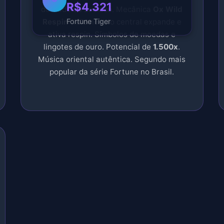
R$4.321
dourado do zodíaco. Mecânica
Ox Wild
Fortune Tiger
Respin
: Wild no rolo central expande e
ativa respin. Símbolos de moedas e
lingotes de ouro. Potencial de
1.500x
.
Música oriental autêntica. Segundo mais
popular da série Fortune no Brasil.