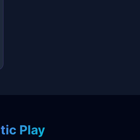
ic Play