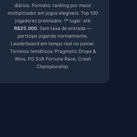
diários. Formato: ranking por maior
multiplicador em jogos elegíveis. Top 100
jogadores premiados. 1º lugar: até
R$25.000
. Sem taxa de entrada —
participe jogando normalmente.
Leaderboard em tempo real no painel.
Torneios temáticos: Pragmatic Drops &
Wins, PG Soft Fortune Race, Crash
Championship.