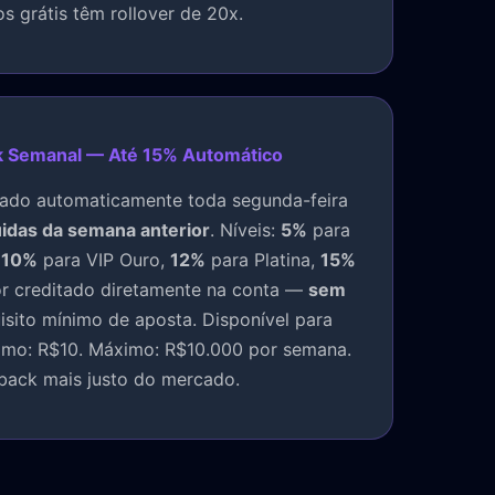
os grátis têm rollover de 20x.
 Semanal — Até 15% Automático
lado automaticamente toda segunda-feira
uidas da semana anterior
. Níveis:
5%
para
,
10%
para VIP Ouro,
12%
para Platina,
15%
or creditado diretamente na conta —
sem
isito mínimo de aposta. Disponível para
imo: R$10. Máximo: R$10.000 por semana.
back mais justo do mercado.