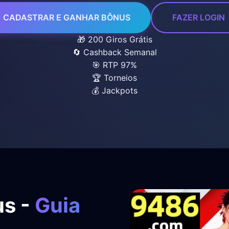
CADASTRAR E GANHAR BÔNUS
FAZER LOGIN
🎁 200 Giros Grátis
🔄 Cashback Semanal
🎯 RTP 97%
🏆 Torneios
💰 Jackpots
us -
Guia