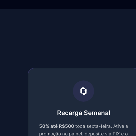
🔄
Recarga Semanal
50% até R$500
toda sexta-feira. Ative a
promoção no painel, deposite via PIX e o