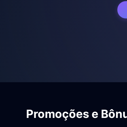
Promoções e Bôn